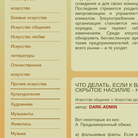
созидания и для своих коман
искусство
Последние стремятся уходит
импровизацию и управляют
Боевые искусства
климатом. Злоупотребление
организации становятся н
Искусство общения
порядка, они теряют гибк
изменениям. Среди злоуп
Искусство любви
обнаружить бесчисленную арм
также предпринимателей, се
Искусство
всего рынка – а те уходят.
литературы
Отечественное
искусство
Прочие искусства
ЧТО ДЕЛАТЬ, ЕСЛИ К
СКРЫТОЕ НАСИЛИЕ -
Культурология
»
Искусство общения
Искусство д
Художники
автор:
DARK-ADMIN
Музыканты
Вот некоторые из них:
Живопись
А. Преднамеренный обман.
Музыка
а) фальшивые факты. Если в