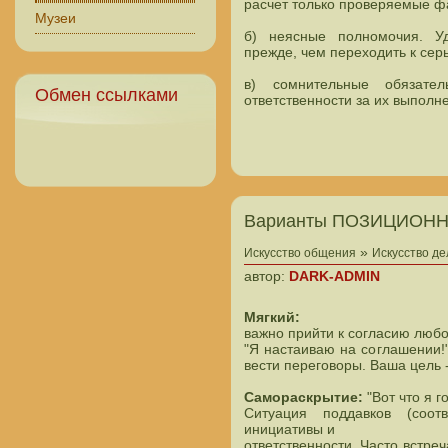
расчет только проверяемые ф
Музеи
б) неясные полномочия. Уд
прежде, чем переходить к се
в) сомнительные обязател
Обмен ссылками
ответственности за их выполн
Варианты ПОЗИЦИОНН
»
Искусство общения
Искусство д
автор:
DARK-ADMIN
Мягкий:
важно прийти к согласию любо
"Я настаиваю на соглашении!
вести переговоры. Ваша цель 
Самораскрытие:
"Вот что я го
Ситуация поддавков (соот
инициативы и
ответственности. Часто встре