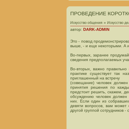
ПРОВЕДЕНИЕ КОРОТ
»
Искусство общения
Искусство д
автор:
DARK-ADMIN
Это - повод продемонстриров
выше, - и еще некоторыми. А 
Во-первых, заранее продумай
сведения предполагаемых уча
Во-вторых, важно правильно 
практике существует так на
приглашенный на встречу
(совещание) человек должен
принятия решения по кажды
предстоит решить, скажем, де
обсуждению человек должен 
них. Если один из собравши
девяти вопросов, вам может 
другой группой сотрудников - 