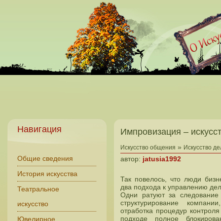
Навигация
Импровизация – искусс
»
Искусство общения
Искусство д
Общие сведения
автор:
jatusia1992
История искусства
Так повелось, что люди биз
два подхода к управлению де
Театральное
Одни ратуют за следование
структурирование компании
искусство
отработка процедур контроля 
подходе полное блокирова
Ювелирное