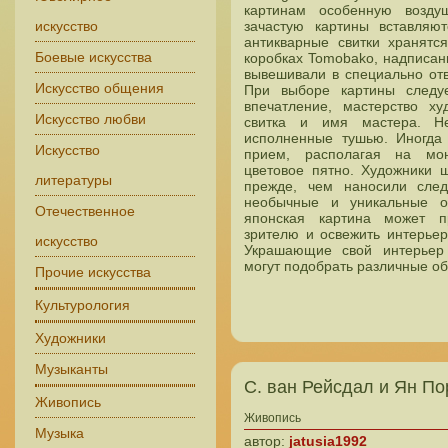
картинам особенную возду
искусство
зачастую картины вставляю
антикварные свитки хранятс
Боевые искусства
коробках Tomobako, надписан
вывешивали в специально от
Искусство общения
При выборе картины следу
впечатление, мастерство ху
Искусство любви
свитка и имя мастера. Не
исполненные тушью. Иногда
Искусство
прием, располагая на мон
цветовое пятно. Художники 
литературы
прежде, чем наносили след
необычные и уникальные о
Отечественное
японская картина может п
зрителю и освежить интерье
искусство
Украшающие свой интерьер 
могут подобрать различные об
Прочие искусства
Культурология
Художники
Музыканты
С. ван Рейсдал и Ян По
Живопись
Живопись
Музыка
автор:
jatusia1992