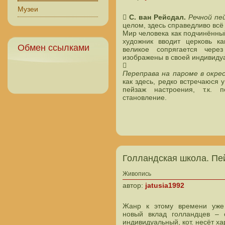
Музеи

С. ван Рейсдал.
Речной пе
целом, здесь справедливо всё 
Мир человека как подчинённый
художник вводит церковь к
Обмен ссылками
великое сопрягается чере
изображены в своей индивиду

Переправа на пароме в окре
как здесь, редко встречаюся у
пейзаж настроения, т.к. 
становление.
Голландская школа. Пе
Живопись
автор:
jatusia1992
Жанр к этому времени уже
новый вклад голландцев – 
индивидуальный, кот. несёт ха