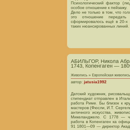
Психологический фактор (лю
особое отношение к пейзажу.
Дело не только в том, что г
это отношение передать 
сформировалось ещё в 20-х г
таких нюансированных линий.
АБИЛЬГОР, Никола Абрах
1743, Копенгаген — 18
»
Живопись
Европейская живопись 
автор:
jatusia1992
Датский художник, рисовальщ
стипендиат отправлен в Итал
работа Риме. Бы близок к кр
мастеров (Фюсли, И.Т. Сергель
античного искусства, живопи
Микеланджело. С 1778 — чл
работа в Копенгаген ка офиц
91 1801—09 — директор Акад