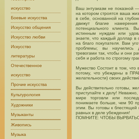
искусство
Ваш энтузиазм не показной 
на котором строятся ваша жи
Боевые искусства
в себе, основанной на глубо
движут благие намерени
Искусство общения
потенциального клиента. В
истинным нуждам или удов
Искусство любви
знаете, что каждый доллар в 
на благо покупателя. Вам уг
Искусство
проблемы; вы научились
тревогами так, чтобы и они ра
литературы
себя и работа по строгому гра
Отечественное
Мужество Состоит в том, что в
потому, что убеждены в ПР
искусство
желательности) своих действи
Прочие искусства
Вы действительно готовы, же
приступайте к делу! Неважно,
Культурология
мире торговли или послед
понимаете больше, чем 90 пр
Художники
этим. Вы готовы к блестящей 
равных в деле убеждения!
Музыканты
ПОМНИТЕ: ЧТОБЫ ВЫРВАТЬС
Живопись
Музыка