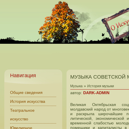
Навигация
МУЗЫКА СОВЕТСКОЙ 
»
Музыка
История музыки
Общие сведения
автор:
DARK-ADMIN
История искусства
Великая Октябрьская соц
молдавский народ от многовек
Театральное
и раскрыла широчайшие пе
литической, экономической 
искусство
временной слабостью молодо
помещики и капиталисты в
Ювелирное