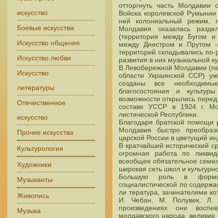
отторгнуть часть Молдавии 
искусство
Войска королевской Румынии
ней колониальный режим, п
Боевые искусства
Молдавия оказалась разд
(территория между Бугом и
Искусство общения
между Днестром и Прутом —
территорий складывались по-
Искусство любви
развития в них музыкальной ку
В Левобережной Молдавии (пе
Искусство
области Украинской ССР) уж
созданы все необходимы
литературы
благосостояния и культур
возможности открылись перед
Отечественное
составе УССР в 1924 г. Мо
листической Республики.
искусство
Благодаря братской помощи р
Молдавия быстро преобраз
Прочие искусства
царской России в цветущий ин
В кратчайший исторический с
Культурология
огромная работа по ликвид
всеобщее обязательное семил
Художники
широкая сеть школ и культурн
Большую роль в формир
Музыканты
социалистической по содержа
ли тература, зачинателями ко
Живопись
И. Чебан, М. Полувек, Л.
произведениях они воспев
Музыка
молдавского народа, великие