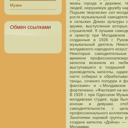
жизнь города и деревни, тв
Музеи
людей, нерушимую дружбу на
Подъем творческих сил молд
росте музыкальной самодеятел
и сельских Домах культуры 
кружки, выступления которы
Обмен ссылками
слушателей. К лучшим самод
и оркестр при Молдавском п
созданные в 1926 г. Руко
музыкальный деятель Нико
молдавского народного искусст
Некоторые самодеятельные
времени профессионализир
капелла возникла из любит
выступавшего в тогдашней
руководитель капеллы, одар
нагги собирал и обрабатыва
танцы, сочинял попурри и ф
фантазия» и «.Молдавское
фортепиано, «Фантазия на мол
В 1928 г. при Одесском Музы
молдавская студия, куда бы
юноши и девушки, отоб
самодеятельности, с цел
профессионального коллектива
Занятиями хоровой группы ру
создана капелла «Дойна» — 
Молдавии.