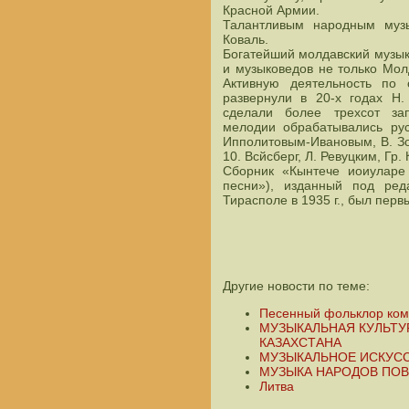
Красной Армии.
Талантливым народным музы
Коваль.
Богатейший молдавский музы
и музыковедов не только Молд
Активную деятельность по
развернули в 20-х годах Н.
сделали более трехсот зап
мелодии обрабатывались рус
Ипполитовым-Ивановым, В. Зо
10. Всйсберг, Л. Ревуцким, Гр
Сборник «Кынтече иоиуларе
песни»), изданный под ред
Тирасполе в 1935 г., был перв
Другие новости по теме:
Песенный фольклор ко
МУЗЫКАЛЬНАЯ КУЛЬТУ
КАЗАХСТАНА
МУЗЫКАЛЬНОЕ ИСКУСС
МУЗЫКА НАРОДОВ ПОВ
Литва