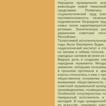
Народное музыкальное иск
революции новой тематико
средствами. Появилис
социалистический труд (н
противоположность печа
подневольном батрацком тру
новых песен характеризуетс
ритмами. Значительную ро
украинские советские пес
Республике.
Талантливой исполнительниц
годы была Екатерина Будак,
педагогический институт и с
но мягким и гибким голосом,
народных напевов во всем их 
Видную роль в создании сов
народные музыканты Молда
уважение, которыми пользова
в прошлом протекала в .кра
классы относились к ним с пр
общественное положение лэу
вниманием общественности, 
советской музыкальной культ
произведениями, посвященны
Особенной популярностью по
прекрасный исполнитель и
мелодий. В годы гражданской 
по искусству, принимал уча