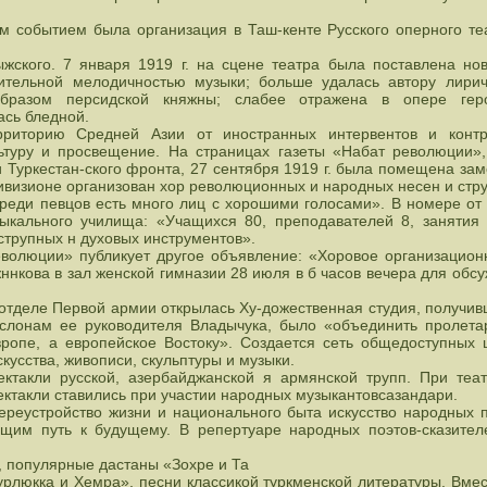
 событием была организация в Таш-кенте Русского оперного те
жского. 7 января 1919 г. на сцене театра была поставлена но
ительной мелодичностью музыки; больше удалась автору лирич
образом персидской княжны; слабее отражена в опере геро
ась бледной.
риторию Средней Азии от иностранных интервентов и конт
туру и просвещение. На страницах газеты «Набат революции»
Туркестан-ского фронта, 27 сентября 1919 г. была помещена зам
ивизионе организован хор революционных и народных несен и стру
Среди певцов есть много лиц с хорошими голосами». В номере от 
ыкального училища: «Учащихся 80, преподавателей 8, занятия 
струпных н духовых инструментов».
волюции» публикует другое объявление: «Хоровое организацион
нкова в зал женской гимназии 28 июля в б часов вечера для обс
итотделе Первой армии открылась Ху-дожественная студия, получи
о слонам ее руководителя Владычука, было «объединить пролета
вропе, а европейское Востоку». Создается сеть общедоступных
кусства, живописи, скульптуры и музыки.
ктакли русской, азербайджанской я армянской трупп. При теа
ектакли ставились при участии народных музыкантовсазандари.
переустройство жизни и национального быта искусство народных
щим путь к будущему. В репертуаре народных поэтов-сказител
, популярные дастаны «Зохре и Та
рлюкка и Хемра», песни классикой туркменской литературы. Вмес