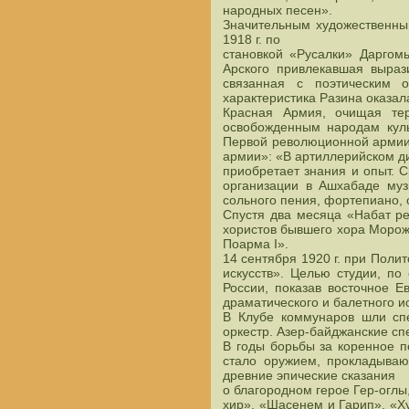
народных песен».
Значительным художественным
1918 г. по
становкой «Русалки» Даргомы
Арского привлекавшая выраз
связанная с поэтическим 
характеристика Разина оказал
Красная Армия, очищая тер
освобожденным народам куль
Первой революционной армии 
армии»: «В артиллерийском д
приобретает знания и опыт. 
организации в Ашхабаде муз
сольного пения, фортепиано, 
Спустя два месяца «Набат ре
хористов бывшего хора Морожн
Поарма I».
14 сентября 1920 г. при Пол
искусств». Целью студии, п
России, показав восточное Е
драматического и балетного ис
В Клубе коммунаров шли спе
оркестр. Азер-байджанские сп
В годы борьбы за коренное 
стало оружием, прокладываю
древние эпические сказания
о благородном герое Гер-оглы
хир», «Шасенем и Гарип», «Ху