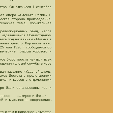
атра. Он открылся 1 сентября
вая опера «Стенька Разин» Г.
еская сторона произведения,
ическая тема, музыкальная
рреволюционных банд, несла
, издававшейся Политотделом
етка под названием «Музыка в
нный оркестр. Хор постепенно
25 мая 1920 г. сообщается об
вечерние. Классы хорового и
ное бюро просит явиться всех
уждения условий службы в хоре
вшая название «Ударной школы
риев Востока с пролетариями
 школ и курсов с отделениями
тре были организованы хор и
 певцов — шахиров и бахши —
ей и музыкантов сохранялись
те с тем в народное искусство