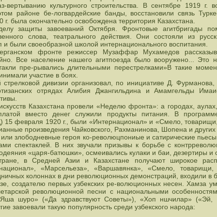
-вертыванию культурного строительства. В сентябре 1919 г. в
этом районе бе-логвардейские банды, восстановили связь Турк
 г. была окончательно освобождена территория Казахстана.
 делу защиты завоеваний Октября. Фронтовые агитбригады по
венного слова, театрального действия. Они состояли из рус
п и были своеобразной школой интернационального воспитания.
ерганском фронте режиссер Музаффар Мухамедов рассказыв
йно. Все население нашего агитпоезда было вооружено... Это н
ктакли пре-рывались длительными перестрелками»В такие момен
инимали участие в боях.
й стрелковой дивизии организовал, по инициативе Д. Фурманова, 
ртизанских отрядах Алибия Джангильдина и Амамгельды Имаи
тивы.
искусств Казахстана провели «Неделю фронта»: а городах, аулах
платой вместо денег служили продукты питания. В программе
 15 февраля 1920 г., были «Интернационал» и «Смело, товарищи,
ианные произведения Чайковского, Рахманинова, Шопена и других
 или злободневные героя ко-революцпониые и сатирические пьесы
ами спектаклей. В них звучали призывы к борьбе с контрреволю
лодеяния «царя-батюшки», осмеивались кулаки и баи, дезертиры и 
тране, в Средней Азии и Казахстане получают широкое рас
национал», «Марсельеза», «Варшавянка», «Смело, товарищи, 
дничных колоннах в дни революционных демонстраций, входили в б
е, создателю первых узбекских ре-волюционных несен. Хамза у
етарской революционной песни с национальными особенностям
Яша шуро» («Да здравствуют Советы»), «Хоп ншчилар» («Эй, 
угие завоевали такую популярность среди узбекского народа: