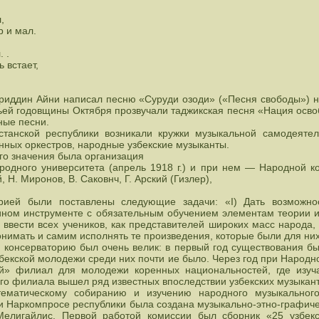
,
р и мал.
 .
 встает,
адриддин Айни написал песню «Суруди озоди» («Песня свободы»)
етьей годовщины Октября прозвучали таджикская песня «Нация осв
ные песни.
станской республики возникали кружки музыкальной самодеятел
нных оркестров, народные узбекские музыканты.
го значения была организация
родного университета (апрель 1918 г.) и при нем — Народной ко
 Н. Миронов, В. Саковнч, Г. Арский (Гизлер),
рией были поставлены следующие задачи: «I) Дать возможн
 ином инструменте с обязательным обучением элементам теории и
 ввести всех учеников, как представителей широких масс народа,
онимать и самим исполнять те произведения, которые были для них 
консерваторию был очень велик: в первый год существования бы
бекской молодежи среди них почти ие было. Через год при Народн
й» филиал для молодежи коренных национальностей, где изуч
ого филиала вышел ряд известных впоследствии узбекских музыкант
ематическому собиранию и изучению народного музыкального 
ри Наркомпросе республики была создана музыкально-этно-графиче
Мелигайлис. Первой работой комиссии был сборник «25 узбекск