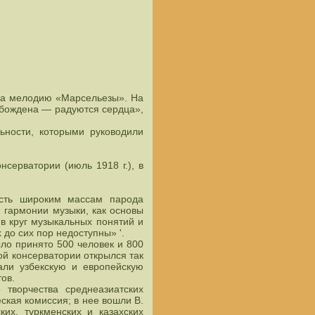
 на мелодию «Марсельезы». На
обождена — радуются сердца»,
ьности, которыми руководили
нсерватории (июль 1918 г.), в
ость широким массам парода
 гармонии музыки, как основы
 в круг музыкальных понятий и
до сих пор недоступны» '.
ло принято 500 человек и 800
ой консерватории открылся так
али узбекскую и европейскую
ов.
творчества среднеазиатских
ская комиссия; в нее вошли В.
их, туркменских и казахских