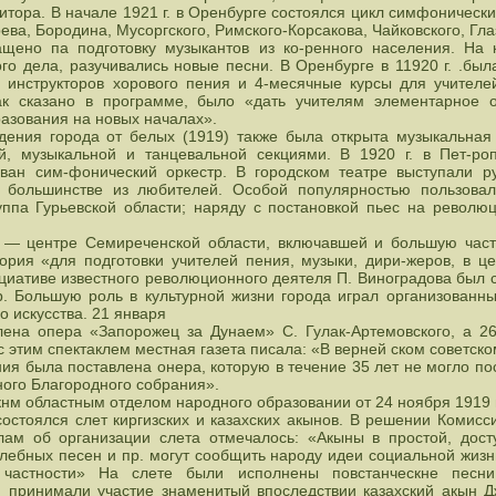
итора. В начале 1921 г. в Оренбурге состоялся цикл симфонически
ева, Бородина, Мусоргского, Римского-Корсакова, Чайковского, Гл
ено па подготовку музыкантов из ко-ренного населения. На 
го дела, разучивались новые песни. В Оренбурге в 11920 г. .был
 инструкторов хорового пения и 4-месячные курсы для учителей
ак сказано в программе, было «дать учителям элементарное 
азования на новых началах».
дения города от белых (1919) также была открыта музыкальная 
, музыкальной и танцевальной секциями. В 1920 г. в Пет-ро
ван сим-фонический оркестр. В городском театре выступали ру
 большинстве из любителей. Особой популярностью пользовал
уппа Гурьевской области; наряду с постановкой пьес на револю
) — центре Семиреченской области, включавшей и большую часть
ория «для подготовки учителей пения, музыки, дири-жеров, в це
-циативе известного революционного деятеля П. Виноградова был 
. Большую роль в культурной жизни города играл организованны
о искусства. 21 января
лена опера «Запорожец за Дунаем» С. Гулак-Артемовского, а 2
с этим спектаклем местная газета писала: «В верней ском советск
ния была поставлена онера, которую в течение 35 лет не могло по
ного Благородного собрания».
скнм областным отделом народного образовании от 24 ноября 1919
 состоялся слет киргизских и казахских акынов. В решении Комис
лам об организации слета отмечалось: «Акыны в простой, до
валебных песен и пр. могут сообщить народу идеи социальной жиз
 частности» На слете были исполнены повстанческне песни
 принимали участие знаменитый впоследствии казахский акын Д