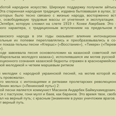
заботой народное искусство. Широкую поддержку получили айтыс
 Эта старинная народная традиция, издавна бытовавшая в аулах, |с
которых было тесно связано с жизнью народа, восторженно вс
, освободившую трудовые массы от угнетения и эксплуатации.
Октября, которую сложил на слете 1919 г. Кснеи Азербаев. Это
ьного характера, с традиционным вступлением на предельном 
захского народа в эти годы оказывает влияние интонацион
ельные их попевки переплавлялись и преобразовывались в со-
 показа-тельны песни «Ктершс» («Восстание»), «Тикерк» («Перевор
).
оде завоевала песня основоположин ка казахской советской л
«Марсельеза молодого казаха»), исполнявшаяся им мотив русско
олюционного сознания казахской бедноты отражен в красноармейс
овой мелодикой н четким маршевым ритмом
ой мелодии с народной украинской песней, на мотив которой и
ть провожала».
ого мелоса с интонациями и ритмами пролетарских революцион
енин жолы» («Ленинский путь») 2:
той песни является коммунист Масанов Андарбек Баймухамедоаич. 
я с пастухом, гони мулл и баев, как баранов. Это время твое, свобо
ал на верный путь; с красным [знаменем в руках уничтожим врагов.
т верный путь.