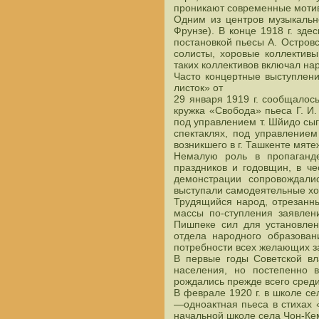
проникают современные мотивы
Одним из центров музыкальн
Фрунзе). В конце 1918 г. зд
постановкой пьесы А. Остров
солисты, хоровые коллектив
таких коллективов включал н
Часто концертные выступлени
листок» от
29 января 1919 г. сообщалос
кружка «Свобода» пьеса Г. И
под управлением т. Шйидо сыг
спектаклях, под управление
возникшего в г. Ташкенте мяте
Немалую роль в пропаганде
праздников и годовщин, в ч
демонстрации сопровождали
выступали самодеятельные хо
Трудящийся народ, отрезанны
массы по-ступления заявлен
Пишпеке сил для установлен
отдела народного образован
потребности всех желающих з
В первые годы Советской вл
населения, но постепенно в
рождались прежде всего среди
В феврале 1920 г. в школе се
—одноактная пьеса в стихах 
начальной школе села Чон-Ке