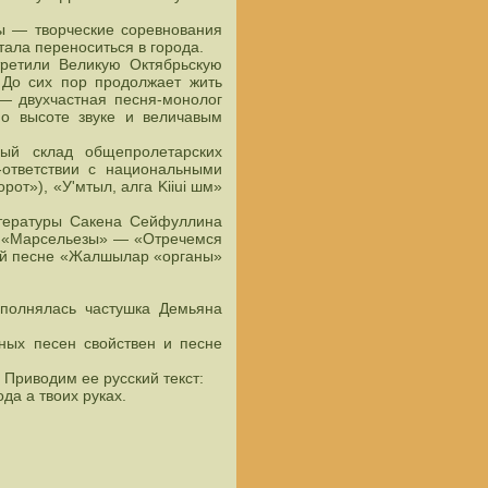
ы — творческие соревнования
тала переноситься в города.
третили Великую Октябрьскую
 До сих пор продолжает жить
 — двухчастная песня-монолог
по высоте звуке и величавым
ный склад общепролетарских
ответствии с национальными
от»), «У'мтыл, алга Kiiui шм»
итературы Сакена Сейфуллина
й «Марсельезы» — «Отречемся
кой песне «Жалшылар «органы»
сполнялась частушка Демьяна
ных песен свойствен и песне
Приводим ее русский текст:
да а твоих руках.