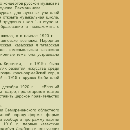
х концертов русской музыки из
азунова, Рахманинова.
курсах для аульных учителей
а открыта музыкальная школа,
 трудовых школ 1-н ступени.
образование и познакомить с
школа, а в начале 1920 г. —
павловске возникла Народная
сская, казахская л татарская
ась комсомольская казахская
ционные темы она устраивала
 Киргизии, — в 1919 г. была
лях развития искусства среди
создан красноармейский хор, а
й в 1919 г. кружок Любителей
6 декабря 1920 г. — «Евгений
ом театре, пролетарском театре
ставить царское правительство
 г.
сии Семиреченского областного
ступной народу форме—форме
ни вообще и программу партии
 1916 г., первые казахские
жамбул Джабаев и его ученик