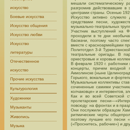
мешали систематическому раз
искусство
разгромив действовавшие в 
центрами страны. Осенью 1920
Боевые искусства
Искусство активно служило
средствами песни, художест
Искусство общения
музыкально-театральных труп
Участник выступлений на Ф
Искусство любви
проходили в те дни необыча
басмачи, поэтому часто спе
Искусство
вместе с красноармейцами пр
Политотдел 3-й Туркестанско
литературы
театральные оригады. В па
оркестровые и хоровые коллек
Отечественное
В феврале 1920 г. работники 
концерты, причем входной 
искусство
Акмолинске (ныне Целиноград)
Горького, вокальные и фортеп
Прочие искусства
Музыкальные коллективы став
сочиненные самими участник
Культурология
колчаковце» и интервентов, з
Как и во всей Советской с
Художники
пролетарские песни—«Интер
повсюду: на фронтах и в праз
Музыканты
Они послужили образцом Хамз
ритмические черты общепрол
Живопись
поэтому лучшие его песни «
(«Проснитесь, рабочие») и др
Музыка