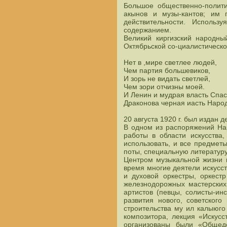
Большое общественно-полити
акынов и музы-кантов; им 
действительности. Исполь
содержанием.
Великий киргизский народны
Октябрьской со-циалистической
Нет в ,мире светлее людей,
Чем партия большевиков,
И зорь не видать светлей,
Чем зори отчизны моей.
И Ленин и мудрая власть Спас
Драконова черная иасть Народ
20 августа 1920 г. был издан 
В одном из распоряжений На
работы в области искусства
использовать, и все предметы
поты, специальную литературу 
Центром музыкальной жизни 
время многие деятели искусс
и духовой оркестры, оркест
железнодорожных мастерских,
артистов (певцы, солисты-ин
развития нового, советског
строительства му ил калыюго
композитора, лекция «Искусс
организованы были «Общедо