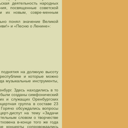
ьская деятельность народных
ния, посвященные советской
ли их новым, совре-менным
льно понял значение Великой
живи!» и «Песню о Ленине»:
 поднятия на должную высоту
 республике и которые можно
рода музыкальные инструменты,
бург. Здесь находились в то
е были созданы симфонический
чих и служащих Оренбургских
нцертная группа в составе 23
. Горячо обсуждались вопросы
церт-диспут на тему «Задачи
ительным словом о творчестве
тховена в-конце того же года
ые концерты сопровождались