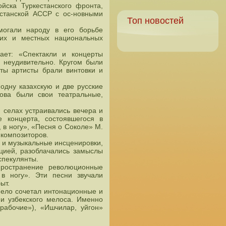
ойска Туркестанского фронта,
естанской АССР с ос-новными
Топ новостей
могали народу в его борьбе
ских и местных национальных
ает: «Спектакли и концерты
 неудивительно. Кругом были
ты артисты брали винтовки и
одну казахскую и две русские
ова были свои театральные,
, селах устраивались вечера и
 концерта, состоявшегося в
 в ногу», «Песня о Соколе» М.
 композиторов.
 и музыкальные инсценировки,
цией, разоблачались замыслы
спекулянты.
пространение революционные
в ногу». Эти песни звучали
ыт.
мело сочетал интонационные и
и узбекского мелоса. Именно
рабочие»), «Ишчилар, уйгон»