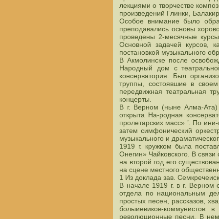
лекциями о творчестве композ
произведений Глинки, Балакир
Особое внимание было обращ
преподавались основы хорово
проведены 2-месячные курсы
Основной задачей курсов, к
постановкой музыкального обр
В Акмолинске после освобож
Народный дом с театральной
консерватория. Был организо
труппы, состоявшие в своем
передвижная театральная тр
концерты.
В г. Верном (ныне Алма-Ата
открыта На-родная консерват
пролетарских масс» ’. По ини
затем симфонический оркестр
музыкального и драматическог
1919 г. кружком была постав
Онегин» Чайковского. В связи 
на второй год его существова
на сцене местного обществен
1 Из доклада зав. Семкречеи
В начале 1919 г. в г. Верном
отдела по национальным де
простых песен, рассказов, х
болыиевиков-коммунистов в
революционные песни. В нем