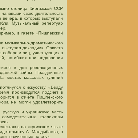
ныне столица Киргизской ССР
, начавший свою деятельность
 вечера, в которых выступали
мбли. Музыкальный репертуар
ер.
пример, в газете «Пншпекский
ми музыкально-драматического
 выступал докладчик. Оркестр
о собора и лиц, участвующих в
ей, погибших при подавлении
вшиеся в дни революционных
жданской войны. Праздничные
На местах массовых гуляний
отянулся к искусству. «Ввиду
ремя производится подсчет в
орится в отчете Пишпекского
хора не могли удовлетворить
 русскую и украинскую часть
е самодеятельные коллективы
рсах.
спектакль на киргизском языке
идетельству А. Малдыбаева, в
ни, разученные па слух.