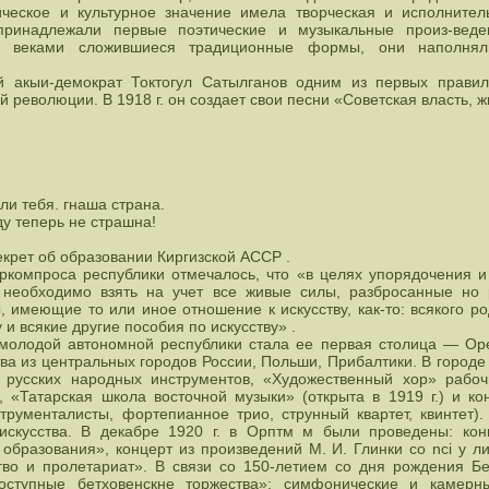
ческое и культурное значение имела творческая и исполнител
принадлежали первые поэтические и музыкальные произ-веде
зуя веками сложившиеся традиционные формы, они наполня
й акыи-демократ Токтогул Сатылганов одним из первых прави
 революции. В 1918 г. он создает свои песни «Советская власть, 
ли тебя. гнаша страна.
у теперь не страшна!
декрет об образовании Киргизской АССР .
ркомпроса республики отмечалось, что «в целях упорядочения и
, необходимо взять на учет все живые силы, разбросанные но
, имеющие то или иное отношение к искусству, как-то: всякого 
и всякие другие пособия по искусству» .
молодой автономной республики стала ее первая столица — Орен
тва из центральных городов России, Польши, Прибалтики. В город
р русских народных инструментов, «Художественный хор» рабо
 «Татарская школа восточной музыки» (открыта в 1919 г.) и ко
струменталисты, фортепианное трио, струнный квартет, квинтет)
о искусства. В декабре 1920 г. в Орптм м были проведены: кон
 образования», концерт из произведений М. И. Глинки со nci у л
тво и пролетариат». В связи со 150-летием со дня рождения Бе
ступные бетховенскне торжества»; симфонические и камерн