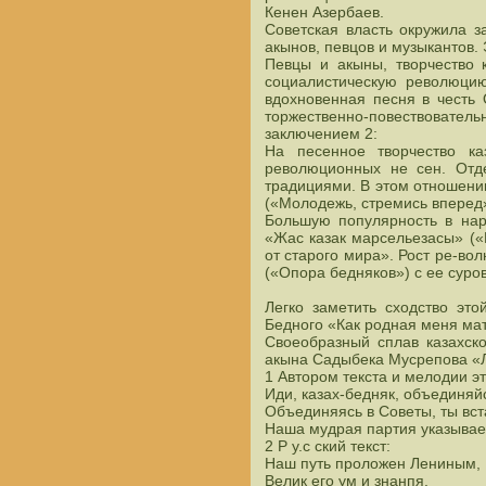
Кенен Азербаев.
Советская власть окружила 
акынов, певцов и музыкантов.
Певцы и акыны, творчество 
социалистическую революцию
вдохновенная песня в честь 
торжественно-повествовател
заключением 2:
На песенное творчество ка
революционных не сен. Отд
традициями. В этом отношении
(«Молодежь, стремись вперед»
Большую популярность в нар
«Жас казак марсельезасы» (
от старого мира». Рост ре-в
(«Опора бедняков») с ее сур
Легко заметить сходство эт
Бедного «Как родная меня ма
Своеобразный сплав казахск
акына Садыбека Мусрепова «Л
1 Автором текста и мелодии э
Иди, казах-бедняк, объединяйс
Объединяясь в Советы, ты вст
Наша мудрая партия указывае
2 Р у.с ский текст:
Наш путь проложен Лениным,
Велик его ум и знанпя.