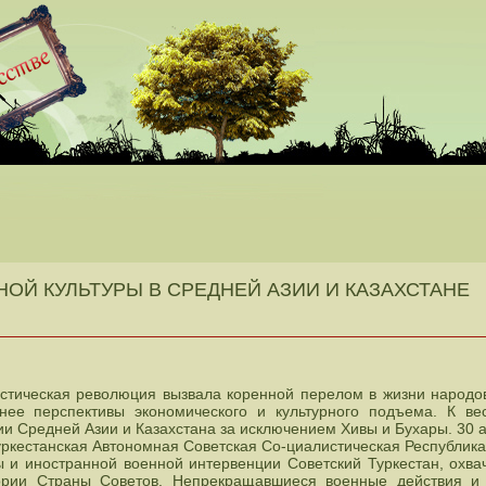
ОЙ КУЛЬТУРЫ В СРЕДНЕЙ АЗИИ И КАЗАХСТАНЕ
стическая революция вызвала коренной перелом в жизни народо
ее перспективы экономического и культурного подъема. К вес
ии Средней Азии и Казахстана за исключением Хивы и Бухары. 30 
уркестанская Автономная Советская Со-циалистическая Республика
 и иностранной военной интервенции Советский Туркестан, охв
тории Страны Советов. Непрекращавшиеся военные действия и