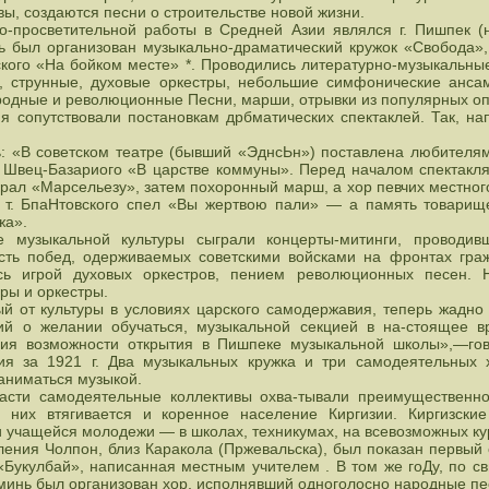
, создаются песни о строительстве новой жизни.
о-просветительной работы в Средней Азии являлся г. Пишпек (
есь был организован музыкально-драматический кружок «Свобода»
ского «На бойком месте» *. Проводились литературно-музыкальные
ы, струнные, духовые оркестры, небольшие симфонические анса
ародные и революционные Песни, марши, отрывки из популярных оп
я сопутствовали постановкам дрбматических спектаклей. Так, на
ь: «В советском театре (бывший «ЭднсЬн») поставлена любителя
. Швец-Базариого «В царстве коммуны». Перед началом спектакля
рал «Марсельезу», затем похоронный марш, а хор певчих местног
м т. БпаНтовского спел «Вы жертвою пали» — а память товарищ
жа».
 музыкальной культуры сыграли концерты-митинги, проводи
есть побед, одерживаемых советскими войсками на фронтах гра
сь игрой духовых оркестров, пением революционных песен. 
ры и оркестры.
й от культуры в условиях царского самодержавия, теперь жадно п
ий о желании обучаться, музыкальной секцией в на-стоящее в
ия возможности открытия в Пишпеке музыкальной школы»,—гов
ия за 1921 г. Два музыкальных кружка и три самодеятельных 
аниматься музыкой.
асти самодеятельные коллективы охва-тывали преимущественно
 них втягивается и коренное население Киргизии. Киргизски
 учащейся молодежи — в школах, техникумах, на всевозможных ку
ления Чолпон, близ Каракола (Пржевальска), был показан первый 
«Букулбай», написанная местным учителем . В том же гоДу, по св
минь был организован хор, исполнявший одноголосно народные пес