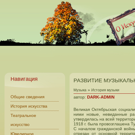
Навигация
РАЗВИТИЕ МУЗЫКАЛЬН
»
Музыка
История музыки
Общие сведения
автор:
DARK-ADMIN
История искусства
Великая Октябрьская социали
ними новые, невиданные ран
Театральное
утвердилась на всей территор
1918 г. была провозглашена Т
искусство
С началом гражданской войны
отрезан от основной терри
Ювелирное