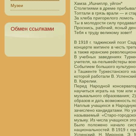
Хамза „Ишчиплр, уйгон*
Музеи
Столетиями в дреме пребывал
Топтали в грязь врали — и ста
За хлеба пригорелого ломоть
Ты в молодости силу продавал.
Проснись, рабочий, ясный день
Обмен ссылками
Тебя к труду великому зовет!
В 1918 г. таджикский поэт С
концерте митинге в честь тр
а также иранские революцион
В учебных заведениях Турке
учителя, ка-пельмейстеры вое
Событием большого культурно
з Ташкенте Туркестанского на
которой работали В. Успенский,
В. Карелии.
Перед Народной консервато
научиться играть на том или
музыкального образования; 2)
образов и дать возможность п
Наплыв учащихся в Народную 
зачислено кандидатами. Но уз
называемый «Старо-городско
музыку. Из числа учащихся эт
Было положено начало сист
национальностей. В 1919 г. п
Успенский, Н. Миронов, Э. 